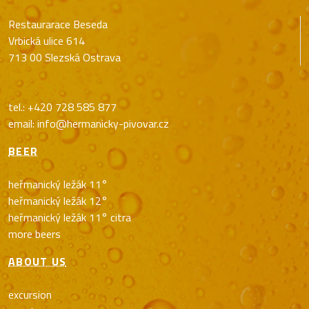
Restaurarace Beseda
Vrbická ulice 614
713 00 Slezská Ostrava
tel.: +420 728 585 877
email: info@hermanicky-pivovar.cz
BEER
heřmanický ležák 11°
heřmanický ležák 12°
heřmanický ležák 11° citra
more beers
ABOUT US
excursion