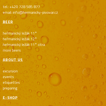
tel.: +420 728 585 877
email: info@hermanicky-pivovar.cz
BEER
heřmanický ležák 11°
heřmanický ležák 12°
heřmanický ležák 11° citra
more beers
ABOUT US
excursion
events
etiquettes
preparing
E-SHOP