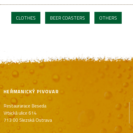
CLOTHES
BEER COASTERS
OTHERS
HEŘMANICKÝ PIVOVAR
Restaurarace Beseda
Vrbická ulice 614
713 00 Slezská Ostrava