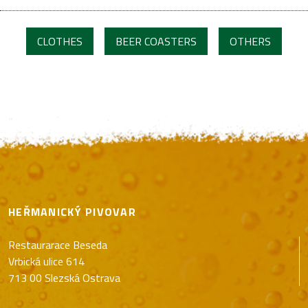
CLOTHES
BEER COASTERS
OTHERS
HEŘMANICKÝ PIVOVAR
Restaurarace Beseda
Vrbická ulice 614
713 00 Slezská Ostrava