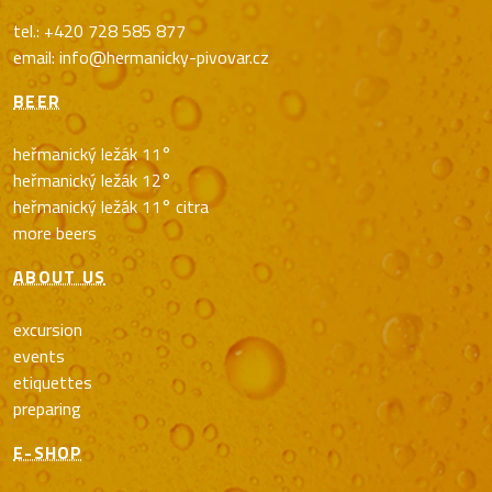
tel.: +420 728 585 877
email: info@hermanicky-pivovar.cz
BEER
heřmanický ležák 11°
heřmanický ležák 12°
heřmanický ležák 11° citra
more beers
ABOUT US
excursion
events
etiquettes
preparing
E-SHOP