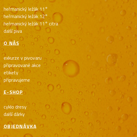
heřmanický ležák 11°
heřmanický ležák 12°
heřmanický ležák 11° citra
další piva
O NÁS
exkurze v pivovaru
připravované akce
etikety
připravujeme
E-SHOP
cyklo dresy
další dárky
OBJEDNÁVKA