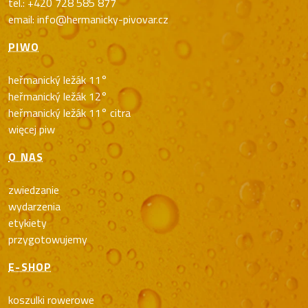
tel.: +420 728 585 877
email: info@hermanicky-pivovar.cz
PIWO
heřmanický ležák 11°
heřmanický ležák 12°
heřmanický ležák 11° citra
więcej piw
O NAS
zwiedzanie
wydarzenia
etykiety
przygotowujemy
E-SHOP
koszulki rowerowe