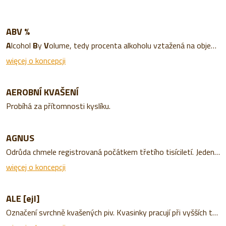
ABV %
A
lcohol
B
y
V
olume, tedy procenta alkoholu vztažená na objem. Má-li pivo uvedeno 5% ABV, je v každých jeho 100 mililitrech 5 ml alkoholu. V tuzemsku se dříve používala procenta vztažená na hmotnost alkoholu, jelikož je alkohol lehčí než voda, vycházejí váhová procenta nižší nežli objemová.
więcej o koncepcji
AEROBNÍ KVAŠENÍ
Probíhá za přítomnosti kyslíku.
AGNUS
Odrůda chmele registrovaná počátkem třetího tisíciletí. Jeden z nejvíce hořkých chmelů pěstovaných v tuzemsku mající výraznější kořenité aroma a používající se do více hořkých piv.
więcej o koncepcji
ALE [ejl]
Označení svrchně kvašených piv. Kvasinky pracují při vyšších teplotách a zůstávají během fermentace na povrchu. Vzniká tak více aromatických látek a nápoj má kořenitou nebo ovocnou příchuť. Do této kategorie spadá široká škála piv, jako jsou IPA, Pale Ale, Stout a další (s různými chutěmi a aromaty).