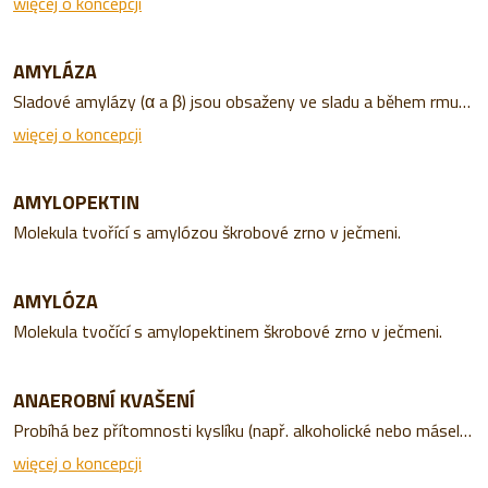
więcej o koncepcji
AMYLÁZA
Sladové amylázy (α a β) jsou obsaženy ve sladu a během rmutování sladiny rozkládají obilný škrob na dextrin + jednodušší cukry (zejména maltózu), které později zkvasí na alkohol.
więcej o koncepcji
AMYLOPEKTIN
Molekula tvořící s amylózou škrobové zrno v ječmeni.
AMYLÓZA
Molekula tvočící s amylopektinem škrobové zrno v ječmeni.
ANAEROBNÍ KVAŠENÍ
Probíhá bez přítomnosti kyslíku (např. alkoholické nebo máselné).
więcej o koncepcji