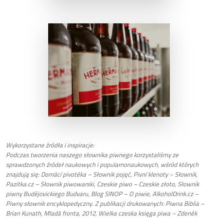
Wykorzystane źródła i inspiracje:
Podczas tworzenia naszego słownika piwnego korzystaliśmy ze
sprawdzonych źródeł naukowych i popularnonaukowych, wśród których
znajdują się:
Domácí pivotéka – Słownik pojęć
,
Pivní klenoty – Słownik
,
Pazitka.cz – Słownik piwowarski
,
Czeskie piwo – Czeskie złoto
,
Słownik
piwny Budějovickiego Budvaru
,
Blog SINOP – O piwie
,
AlkoholDrink.cz –
Piwny słownik encyklopedyczny
. Z publikacji drukowanych: Piwna Biblia –
Brian Kunath, Mladá fronta, 2012, Wielka czeska księga piwa – Zdeněk