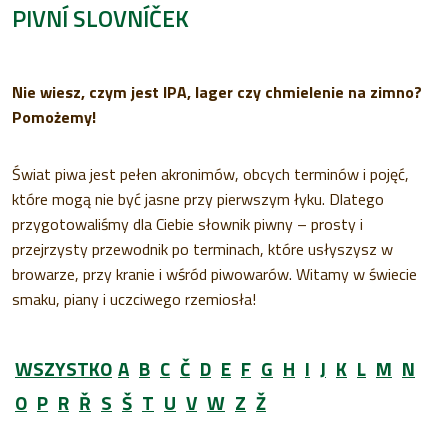
PIVNÍ SLOVNÍČEK
Nie wiesz, czym jest IPA, lager czy chmielenie na zimno?
Pomożemy!
Świat piwa jest pełen akronimów, obcych terminów i pojęć,
które mogą nie być jasne przy pierwszym łyku. Dlatego
przygotowaliśmy dla Ciebie słownik piwny – prosty i
przejrzysty przewodnik po terminach, które usłyszysz w
browarze, przy kranie i wśród piwowarów. Witamy w świecie
smaku, piany i uczciwego rzemiosła!
WSZYSTKO
A
B
C
Č
D
E
F
G
H
I
J
K
L
M
N
O
P
R
Ř
S
Š
T
U
V
W
Z
Ž