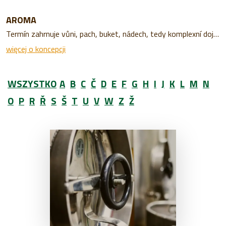
AROMA
Termín zahrnuje vůni, pach, buket, nádech, tedy komplexní dojem z jakéhokoliv očichání piva. Může být přirozené nebo umělé přidané během výrobního procesu.
więcej o koncepcji
WSZYSTKO
A
B
C
Č
D
E
F
G
H
I
J
K
L
M
N
O
P
R
Ř
S
Š
T
U
V
W
Z
Ž