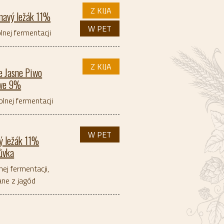
Z KIJA
mavý ležák 11%
W PET
lnej fermentacji
Z KIJA
e Jasne Piwo
owe 9%
lnej fermentacji
W PET
ý ležák 11%
ůvka
nej fermentacji,
ne z jagód