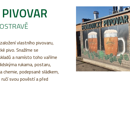
 PIVOVAR
É OSTRAVĚ
založení vlastního pivovaru,
ké pivo. Snažíme se
kladů a namísto toho vaříme
 lidskýma rukama, postaru,
 a chemie, podepsané sládkem,
o ručí svou pověstí a před