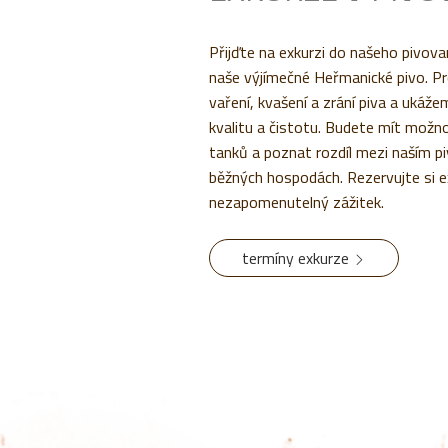
Přijďte na exkurzi do našeho pivovar
naše výjímečné Heřmanické pivo. 
vaření, kvašení a zrání piva a ukáž
kvalitu a čistotu. Budete mít možn
tanků a poznat rozdíl mezi naším pi
běžných hospodách. Rezervujte si ex
nezapomenutelný zážitek.
termíny exkurze