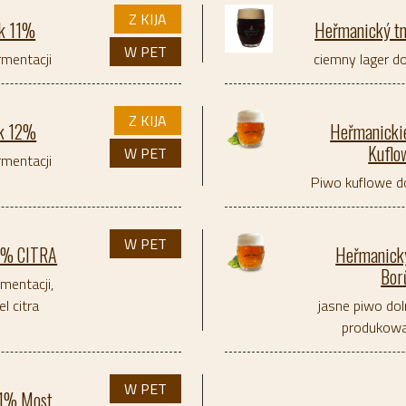
Z KIJA
ák 11%
Heřmanický t
W PET
rmentacji
ciemny lager do
Z KIJA
ák 12%
Heřmanicki
Kufl
W PET
rmentacji
Piwo kuflowe do
W PET
11% CITRA
Heřmanick
Bor
rmentacji,
l citra
jasne piwo dol
produkowa
W PET
11% Most