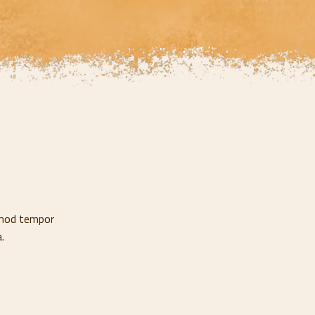
irmod tempor
.