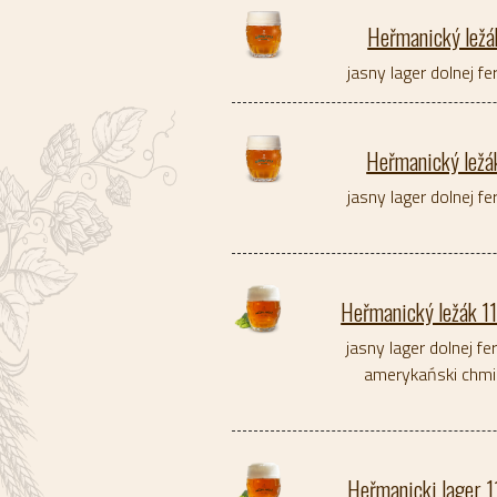
Heřmanický lež
jasny lager dolnej fe
Heřmanický lež
jasny lager dolnej fe
Heřmanický ležák 
jasny lager dolnej fe
amerykański chmie
Heřmanicki lager 