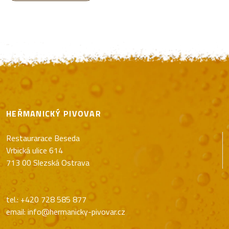
HEŘMANICKÝ PIVOVAR
Restaurarace Beseda
Vrbická ulice 614
713 00 Slezská Ostrava
tel.: +420 728 585 877
email: info@hermanicky-pivovar.cz