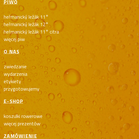
PIWO
heřmanický ležák 11°
heřmanický ležák 12°
heřmanický ležák 11° citra
więcej piw
O NAS
zwiedzanie
wydarzenia
etykiety
przygotowujemy
E-SHOP
koszulki rowerowe
więcej prezentów
ZAMÓWIENIE