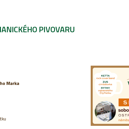
MANICKÉHO PIVOVARU
ého Marka
tku