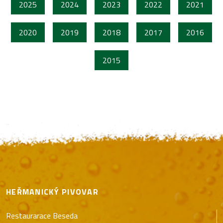
2025
2024
2023
2022
2021
2020
2019
2018
2017
2016
2015
HEŘMANICKÝ PIVOVAR
Restaurarace Beseda