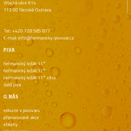
Vrbická ulice 614
713 00 Slezská Ostrava
Tel.:
+420 728 585 877
E-mail:
info@hermanicky-pivovar.cz
PIVA
heřmanický ležák 11°
heřmanický ležák 12°
heřmanický ležák 11° citra
další piva
O NÁS
exkurze v pivovaru
připravované akce
etikety