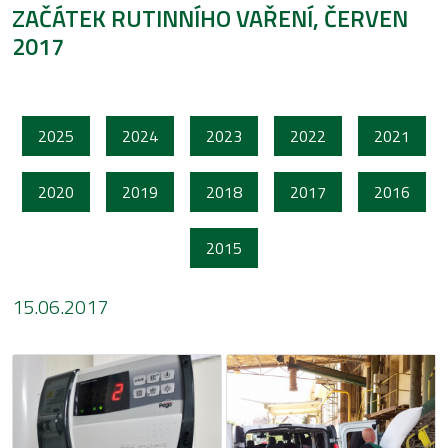
ZAČÁTEK RUTINNÍHO VAŘENÍ, ČERVEN
2017
2025
2024
2023
2022
2021
2020
2019
2018
2017
2016
2015
15.06.2017