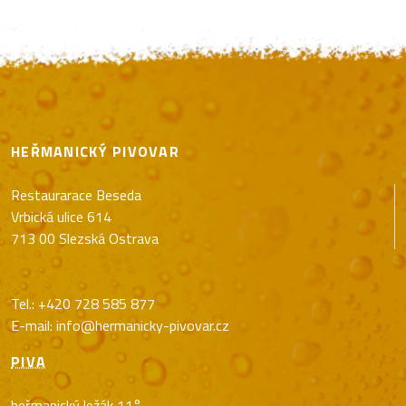
HEŘMANICKÝ PIVOVAR
Restaurarace Beseda
Vrbická ulice 614
713 00 Slezská Ostrava
Tel.:
+420 728 585 877
E-mail:
info@hermanicky-pivovar.cz
PIVA
heřmanický ležák 11°