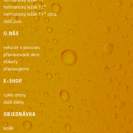
heřmanický ležák 12°
heřmanický ležák 11° citra
další piva
O NÁS
exkurze v pivovaru
připravované akce
etikety
připravujeme
E-SHOP
cyklo dresy
další dárky
OBJEDNÁVKA
košík