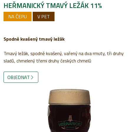
HEŘMANICKÝ TMAVÝ LEŽÁK 11%
NA ČEPU
V PET
Spodně kvašený tmavý ležák
Tmavý ležák, spodně kvašený, vařený na dva rmuty, tři druhy
sladů, chmelený třemi druhy českých chmelů
OBJEDNAT