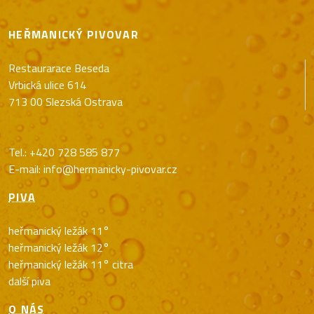
HEŘMANICKÝ PIVOVAR
Restaurarace Beseda
Vrbická ulice 614
713 00 Slezská Ostrava
Tel.:
+420 728 585 877
E-mail:
info@hermanicky-pivovar.cz
PIVA
heřmanický ležák 11°
heřmanický ležák 12°
heřmanický ležák 11° citra
další piva
O NÁS