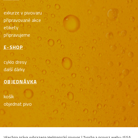
exkurze v pivovaru
připravované akce
etikety
připravujeme
E-SHOP
cyklo dresy
další dárky
OBJEDNÁVKA
košík
objednat pivo
Všechna práva vyhrazena Heřmanický pivovar | Tvorba a provoz webu:
ISSA