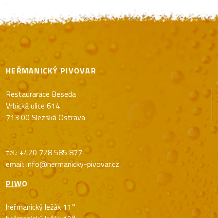
HEŘMANICKÝ PIVOVAR
Restaurarace Beseda
Vrbická ulice 614
713 00 Slezská Ostrava
tel.: +420 728 585 877
email: info@hermanicky-pivovar.cz
PIWO
heřmanický ležák 11°