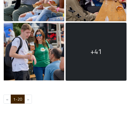
+41
«
1-20
»