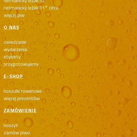
heřmanický ležák 12°
heřmanický ležák 11° citra
więcej piw
O NAS
zwiedzanie
wydarzenia
etykiety
przygotowujemy
E-SHOP
koszulki rowerowe
więcej prezentów
ZAMÓWIENIE
koszyk
zamów piwo