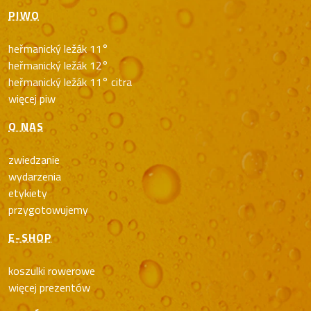
PIWO
heřmanický ležák 11°
heřmanický ležák 12°
heřmanický ležák 11° citra
więcej piw
O NAS
zwiedzanie
wydarzenia
etykiety
przygotowujemy
E-SHOP
koszulki rowerowe
więcej prezentów