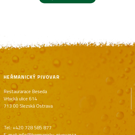
HEŘMANICKÝ PIVOVAR
Restaurarace Beseda
Vrbická ulice 614
713 00 Slezská Ostrava
Tel.:
+420 728 585 877
E-mail:
info@hermanicky-pivovar.cz