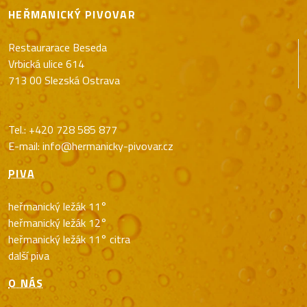
HEŘMANICKÝ PIVOVAR
Restaurarace Beseda
Vrbická ulice 614
713 00 Slezská Ostrava
Tel.:
+420 728 585 877
E-mail:
info@hermanicky-pivovar.cz
PIVA
heřmanický ležák 11°
heřmanický ležák 12°
heřmanický ležák 11° citra
další piva
O NÁS