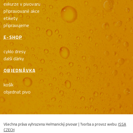
exkurze v pivovaru
připravované akce
etikety
připravujeme
E-SHOP
cyklo dresy
další dárky
OBJEDNÁVKA
košík
objednat pivo
Všechna práva vyhrazena Heřmanický pivovar | Tvorba a provoz webu:
ISSA
CZECH