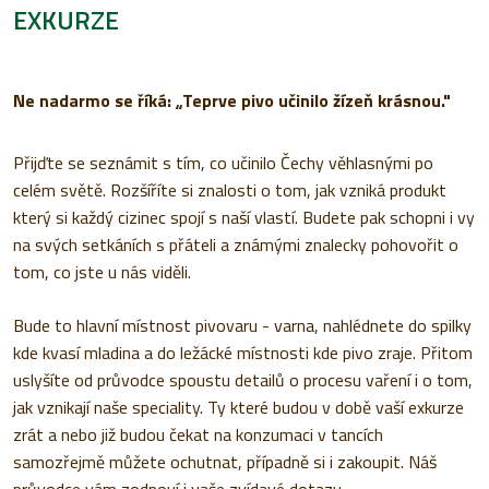
EXKURZE
Ne nadarmo se říká: „Teprve pivo učinilo žízeň krásnou."
Přijďte se seznámit s tím, co učinilo Čechy věhlasnými po
celém světě. Rozšíříte si znalosti o tom, jak vzniká produkt
který si každý cizinec spojí s naší vlastí. Budete pak schopni i vy
na svých setkáních s přáteli a známými znalecky pohovořit o
tom, co jste u nás viděli.
Bude to hlavní místnost pivovaru - varna, nahlédnete do spilky
kde kvasí mladina a do ležácké místnosti kde pivo zraje. Přitom
uslyšíte od průvodce spoustu detailů o procesu vaření i o tom,
jak vznikají naše speciality. Ty které budou v době vaší exkurze
zrát a nebo již budou čekat na konzumaci v tancích
samozřejmě můžete ochutnat, případně si i zakoupit. Náš
průvodce vám zodpoví i vaše zvídavé dotazy.