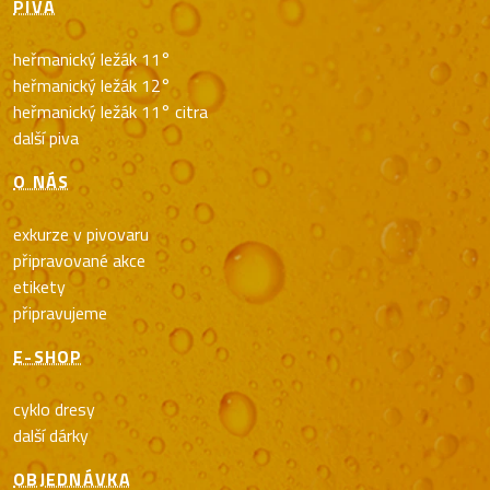
PIVA
heřmanický ležák 11°
heřmanický ležák 12°
heřmanický ležák 11° citra
další piva
O NÁS
exkurze v pivovaru
připravované akce
etikety
připravujeme
E-SHOP
cyklo dresy
další dárky
OBJEDNÁVKA