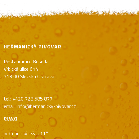
HEŘMANICKÝ PIVOVAR
Restaurarace Beseda
Vrbická ulice 614
713 00 Slezská Ostrava
tel.: +420 728 585 877
email: info@hermanicky-pivovar.cz
PIWO
heřmanický ležák 11°