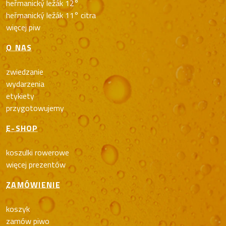
heřmanický ležák 12°
heřmanický ležák 11° citra
więcej piw
O NAS
zwiedzanie
wydarzenia
etykiety
przygotowujemy
E-SHOP
koszulki rowerowe
więcej prezentów
ZAMÓWIENIE
koszyk
zamów piwo