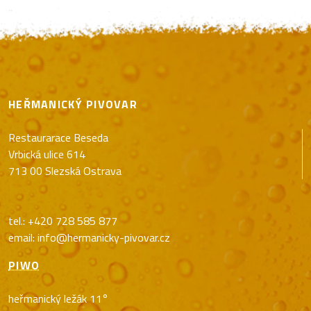
HEŘMANICKÝ PIVOVAR
Restaurarace Beseda
Vrbická ulice 614
713 00 Slezská Ostrava
tel.: +420 728 585 877
email: info@hermanicky-pivovar.cz
PIWO
heřmanický ležák 11°