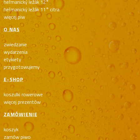
heřmanický ležák 12°
heřmanický ležák 11° citra
więcej piw
O NAS
zwiedzanie
wydarzenia
etykiety
przygotowujemy
E-SHOP
koszulki rowerowe
więcej prezentów
ZAMÓWIENIE
koszyk
zamów piwo